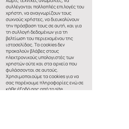
χωρίς τεχνικές ανωμαλίες, να
συλλέγονται πολλαπλές επιλογές του
χρήστη, να αναγνωρίζουν τους
συχνούς χρήστες, να διευκολύνουν
την πρόσβαση τους σε αυτή, και για
τη συλλογή δεδομένων για τη
βελτίωση του περιεχομένου της
ιστοσελίδας. Τα cookies δεν
προκαλούν βλάβες στους
ηλεκτρονικούς υπολογιστές των
χρηστών ούτε και στα αρχεία που
φυλάσσονται σε αυτούς.
Χρησιμοποιούμε τα cookies για να
σας παρέχουμε πληροφορίες ενώ σε
κάθε έξοδό σας από το site
διαγράφονται αυτόματα. Πρέπει να
έχετε υπόψη σας ότι τα cookies είναι
απόλυτα αναγκαία προκειμένου να
λειτουργεί σωστά και απρόσκοπτα η
ιστοσελίδα.