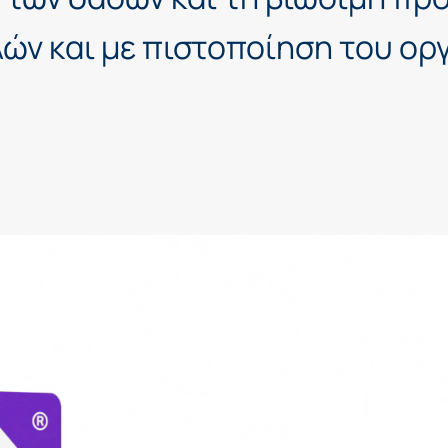
ών και με
πιστοποίηση
του ορ