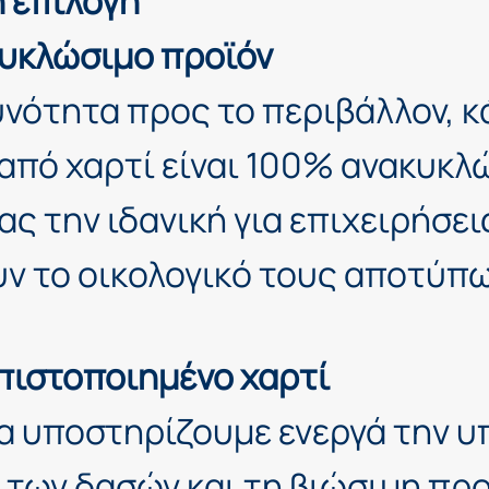
ή επιλογή
υκλώσιμο προϊόν
νότητα προς το περιβάλλον, κ
από χαρτί είναι 100% ανακυκλ
ς την ιδανική για επιχειρήσει
υν το οικολογικό τους αποτύπ
πιστοποιημένο χαρτί
ία υποστηρίζουμε ενεργά την 
 των δασών και τη βιώσιμη πρ