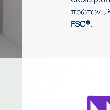
πρώτων υλ
FSC®
.