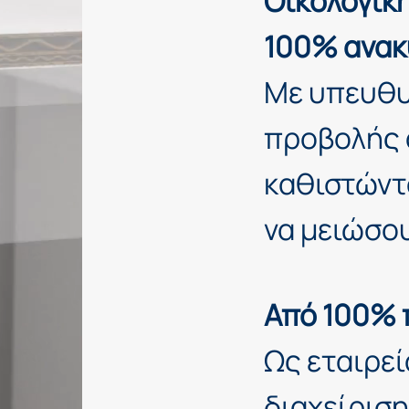
Οικολογικ
100% ανακ
Με υπευθυ
προβολής 
καθιστώντα
να μειώσο
Από 100% 
Ως εταιρε
διαχείριση