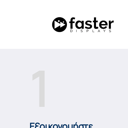
1
Eξοικονομήστε